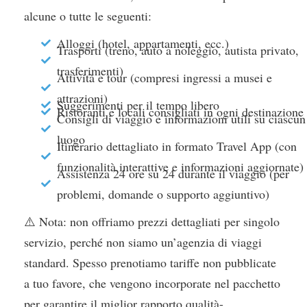
alcune o tutte le seguenti:
Alloggi (hotel, appartamenti, ecc.)
Trasporti (treno, auto a noleggio, autista privato,
trasferimenti)
Attività e tour (compresi ingressi a musei e
attrazioni)
Suggerimenti per il tempo libero
Ristoranti e locali consigliati in ogni destinazione
Consigli di viaggio e informazioni utili su ciascun
luogo
Itinerario dettagliato in formato Travel App (con
funzionalità interattive e informazioni aggiornate)
Assistenza 24 ore su 24 durante il viaggio (per
problemi, domande o supporto aggiuntivo)
⚠️ Nota: non offriamo prezzi dettagliati per singolo
servizio, perché non siamo un’agenzia di viaggi
standard. Spesso prenotiamo tariffe non pubblicate
a tuo favore, che vengono incorporate nel pacchetto
per garantire il miglior rapporto qualità-