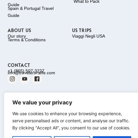
What to Pack
Guide
Spain & Portugal Travel
Guide
ABOUT US
US TRIPS
Our story
Viaggi Negli USA
Terms & Conditions
CONTACT
+1 (865) 507-3227
info@travelerscaffe.com
We value your privacy
We use cookies to enhance your browsing experience,
serve personalised ads or content, and analyse our traffic.
By clicking "Accept All", you consent to our use of cookies.
©
Travelers Caffe
–
Website designed & built with ♥ by only us (Annette &